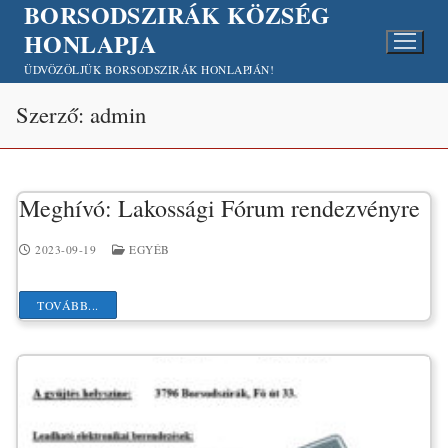
BORSODSZIRÁK KÖZSÉG
Ugrás
a
HONLAPJA
tartalomra
ÜDVÖZÖLJÜK BORSODSZIRÁK HONLAPJÁN!
Szerző:
admin
Meghívó: Lakossági Fórum rendezvényre
2023-09-19
EGYÉB
TOVÁBB...