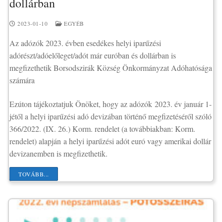
dollárban
2023-01-10
EGYÉB
Az adózók 2023. évben esedékes helyi iparűzési
adórészt/adóelőleget/adót már euróban és dollárban is
megfizethetik Borsodszirák Község Önkormányzat Adóhatósága
számára
Ezúton tájékoztatjuk Önöket, hogy az adózók 2023. év január 1-
jétől a helyi iparűzési adó devizában történő megfizetéséről szóló
366/2022. (IX. 26.) Korm. rendelet (a továbbiakban: Korm.
rendelet) alapján a helyi iparűzési adót euró vagy amerikai dollár
devizanemben is megfizethetik.
TOVÁBB...