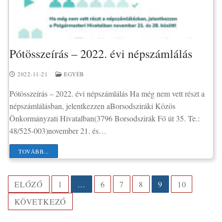
Pótösszeírás – 2022. évi népszámlálás
2022-11-21
EGYÉB
Pótösszeírás – 2022. évi népszámlálás Ha még nem vett részt a
népszámlálásban, jelentkezzen aBorsodsziráki Közös
Önkormányzati Hivatalban(3796 Borsodszirák Fő út 35. Te.:
48/525-003)november 21. és…
TOVÁBB...
Bejegyzések
ELŐZŐ
1
…
6
7
8
9
10
lapozása
KÖVETKEZŐ