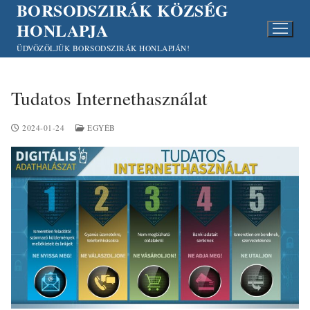
BORSODSZIRÁK KÖZSÉG
Ugrás
a
HONLAPJA
tartalomra
ÜDVÖZÖLJÜK BORSODSZIRÁK HONLAPJÁN!
Tudatos Internethasználat
2024-01-24
EGYÉB