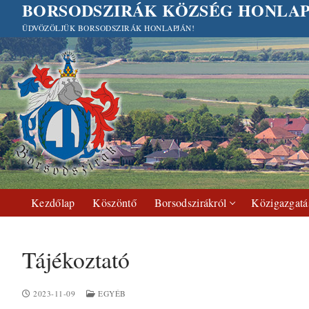
BORSODSZIRÁK KÖZSÉG HONLAP
Ugrás
a
ÜDVÖZÖLJÜK BORSODSZIRÁK HONLAPJÁN!
tartalomra
Kezdőlap
Köszöntő
Borsodszirákról
Közigazgatá
Tájékoztató
2023-11-09
EGYÉB