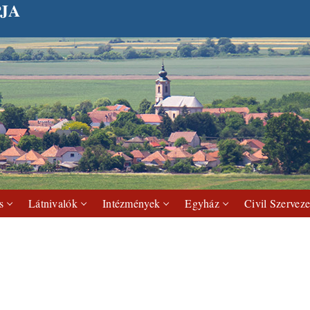
JA
s
Látnivalók
Intézmények
Egyház
Civil Szerveze