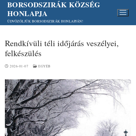
BORSODSZIRÁK KÖZSÉG
Ugrás
a
HONLAPJA
tartalomra
ÜDVÖZÖLJÜK BORSODSZIRÁK HONLAPJÁN!
Rendkívüli téli időjárás veszélyei,
felkészülés
2026-01-07
EGYÉB