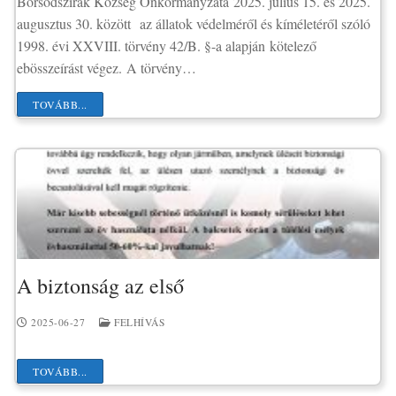
Borsodszirák Község Önkormányzata 2025. július 15. és 2025.
augusztus 30. között az állatok védelméről és kíméletéről szóló
1998. évi XXVIII. törvény 42/B. §-a alapján kötelező
ebösszeírást végez. A törvény…
TOVÁBB...
A biztonság az első
2025-06-27
FELHÍVÁS
TOVÁBB...