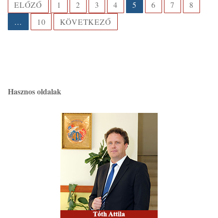
Bejegyzések
ELŐZŐ
1
2
3
4
5
6
7
8
lapozása
…
10
KÖVETKEZŐ
Hasznos oldalak