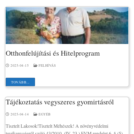
Otthonfelújítási és Hitelprogram
2025-04-15
FELHÍVÁS
TOVÁBB...
Tájékoztatás vegyszeres gyomirtásról
2025-04-14
EGYÉB
Tisztelt Lakosok!Tisztelt Méhészek! A növényvédelmi
tevékenységről szóló 43/2010. (IV. 23.) FVM rendelet 6. § (5)