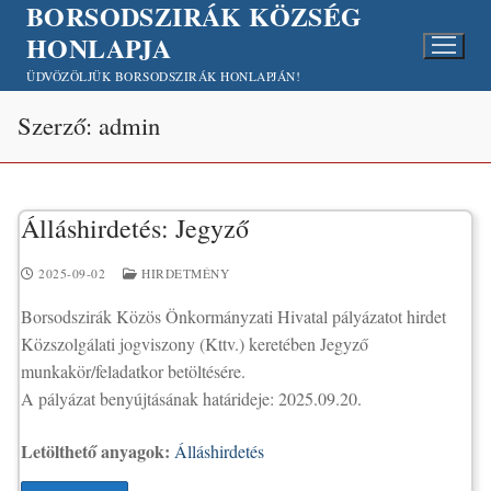
BORSODSZIRÁK KÖZSÉG
Ugrás
a
HONLAPJA
tartalomra
ÜDVÖZÖLJÜK BORSODSZIRÁK HONLAPJÁN!
Szerző:
admin
Álláshirdetés: Jegyző
2025-09-02
HIRDETMÉNY
Borsodszirák Közös Önkormányzati Hivatal pályázatot hirdet
Közszolgálati jogviszony (Kttv.) keretében Jegyző
munkakör/feladatkor betöltésére.
A pályázat benyújtásának határideje: 2025.09.20.
Letölthető anyagok:
Álláshirdetés