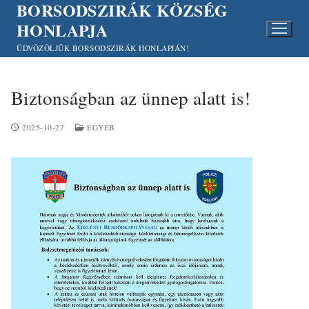
BORSODSZIRÁK KÖZSÉG
Ugrás
a
HONLAPJA
tartalomra
ÜDVÖZÖLJÜK BORSODSZIRÁK HONLAPJÁN!
Biztonságban az ünnep alatt is!
2025-10-27
EGYÉB