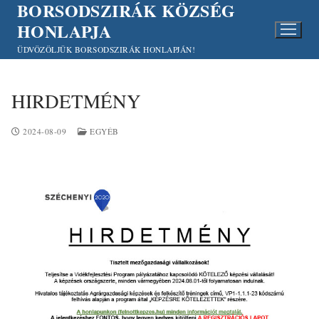
BORSODSZIRÁK KÖZSÉG
Ugrás
a
HONLAPJA
tartalomra
ÜDVÖZÖLJÜK BORSODSZIRÁK HONLAPJÁN!
HIRDETMÉNY
2024-08-09
EGYÉB