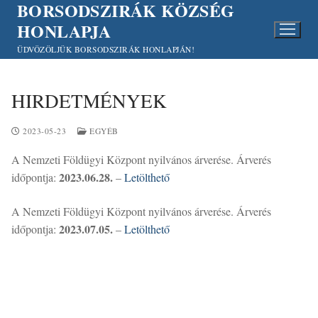
BORSODSZIRÁK KÖZSÉG
Ugrás
a
HONLAPJA
tartalomra
ÜDVÖZÖLJÜK BORSODSZIRÁK HONLAPJÁN!
HIRDETMÉNYEK
2023-05-23
EGYÉB
A Nemzeti Földügyi Központ nyilvános árverése. Árverés
2023.06.28.
időpontja:
–
Letölthető
A Nemzeti Földügyi Központ nyilvános árverése. Árverés
2023.07.05.
időpontja:
–
Letölthető