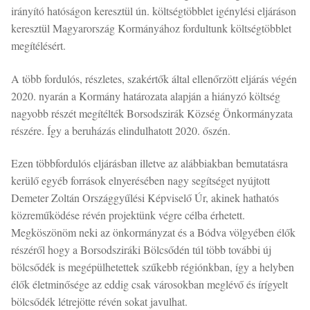
irányító hatóságon keresztül ún. költségtöbblet igénylési eljáráson
keresztül Magyarország Kormányához fordultunk költségtöbblet
megítélésért.
A több fordulós, részletes, szakértők által ellenőrzött eljárás végén
2020. nyarán a Kormány határozata alapján a hiányzó költség
nagyobb részét megítélték Borsodszirák Község Önkormányzata
részére. Így a beruházás elindulhatott 2020. őszén.
Ezen többfordulós eljárásban illetve az alábbiakban bemutatásra
kerülő egyéb források elnyerésében nagy segítséget nyújtott
Demeter Zoltán Országgyűlési Képviselő Úr, akinek hathatós
közreműködése révén projektünk végre célba érhetett.
Megköszönöm neki az önkormányzat és a Bódva völgyében élők
részéről hogy a Borsodsziráki Bölcsődén túl több további új
bölcsődék is megépülhetettek szűkebb régiónkban, így a helyben
élők életminősége az eddig csak városokban meglévő és írígyelt
bölcsődék létrejötte révén sokat javulhat.