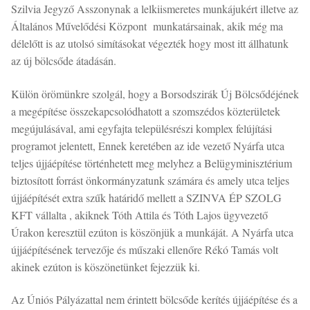
Szilvia Jegyző Asszonynak a lelkiismeretes munkájukért illetve az
Általános Művelődési Központ munkatársainak, akik még ma
délelőtt is az utolsó simításokat végezték hogy most itt állhatunk
az új bölcsőde átadásán.
Külön örömünkre szolgál, hogy a Borsodszirák Új Bölcsődéjének
a megépítése összekapcsolódhatott a szomszédos közterületek
megújulásával, ami egyfajta településrészi komplex felújítási
programot jelentett, Ennek keretében az ide vezető Nyárfa utca
teljes újjáépítése történhetett meg melyhez a Belügyminisztérium
biztosított forrást önkormányzatunk számára és amely utca teljes
újjáépítését extra szűk határidő mellett a SZINVA ÉP SZOLG
KFT vállalta , akiknek Tóth Attila és Tóth Lajos ügyvezető
Úrakon keresztül ezúton is köszönjük a munkáját. A Nyárfa utca
újjáépítésének tervezője és műszaki ellenőre Rékó Tamás volt
akinek ezúton is köszönetünket fejezzük ki.
Az Úniós Pályázattal nem érintett bölcsőde kerítés újjáépítése és a