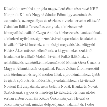
Köszönöm továbbá a projekt megszületésében részt vevő KBF
Nonprofit Kft-nek Nagyné Sándor Edina ügyvezetőnek és
csapatának, az engedélyes és részletes kivitelei terveket elkészítő
Csintalan Ildikó Tervező asszonynak, a közbeszerzés
lebonyolítását vállaló Czaga András közbeszerzési tanácsadónak,
a kötelező nyilvánosság biztosításával kapcsolatos feladatokat
felvállaló Dávid Imrének, a minőségi megvalósítást felügyelő
Halász Ákos műszaki ellenőrnek, a kisgyermekes szakértői
feladatokat felvállaló Molnár Istvánné Palkó Ildikónak, a
rehabilitációs szakértőként közreműködő Molnár Géza Úrnak, a
Magyar Államkincstár csapatának Pados Zoltán Úron keresztül
akik türelmesen és segítő módon álltak a problémáinkhoz, újabb
és újabb spórolási és módosítási javaslatainkhoz, a kivitelező
Novient Kft csapatának, azon belül is Novák Blanka és Novák
Szabolcsnak a gyors és minőségi kivitelezésért és nem utolsó
sorban a Borsodsziráki Közös Önkormányzati Hivatal és
önkormányzatunk minden dolgozójának, valamint dr. Fodor