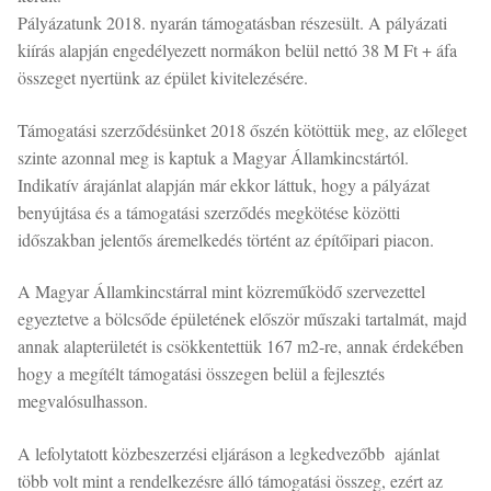
Pályázatunk 2018. nyarán támogatásban részesült. A pályázati
kiírás alapján engedélyezett normákon belül nettó 38 M Ft + áfa
összeget nyertünk az épület kivitelezésére.
Támogatási szerződésünket 2018 őszén kötöttük meg, az előleget
szinte azonnal meg is kaptuk a Magyar Államkincstártól.
Indikatív árajánlat alapján már ekkor láttuk, hogy a pályázat
benyújtása és a támogatási szerződés megkötése közötti
időszakban jelentős áremelkedés történt az építőipari piacon.
A Magyar Államkincstárral mint közreműködő szervezettel
egyeztetve a bölcsőde épületének először műszaki tartalmát, majd
annak alapterületét is csökkentettük 167 m2-re, annak érdekében
hogy a megítélt támogatási összegen belül a fejlesztés
megvalósulhasson.
A lefolytatott közbeszerzési eljáráson a legkedvezőbb ajánlat
több volt mint a rendelkezésre álló támogatási összeg, ezért az