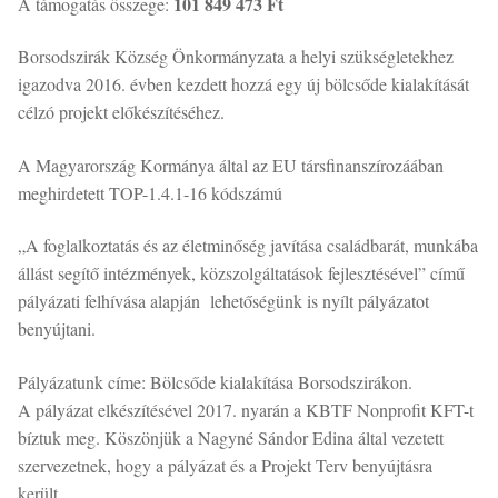
101 849 473 Ft
A támogatás összege:
Borsodszirák Község Önkormányzata a helyi szükségletekhez
igazodva 2016. évben kezdett hozzá egy új bölcsőde kialakítását
célzó projekt előkészítéséhez.
A Magyarország Kormánya által az EU társfinanszírozáában
meghirdetett TOP-1.4.1-16 kódszámú
„A foglalkoztatás és az életminőség javítása családbarát, munkába
állást segítő intézmények, közszolgáltatások fejlesztésével” című
pályázati felhívása alapján lehetőségünk is nyílt pályázatot
benyújtani.
Pályázatunk címe: Bölcsőde kialakítása Borsodszirákon.
A pályázat elkészítésével 2017. nyarán a KBTF Nonprofit KFT-t
bíztuk meg. Köszönjük a Nagyné Sándor Edina által vezetett
szervezetnek, hogy a pályázat és a Projekt Terv benyújtásra
került.