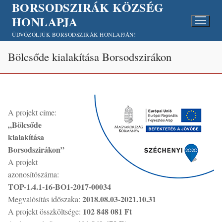
BORSODSZIRÁK KÖZSÉG
Ugrás
a
HONLAPJA
tartalomra
ÜDVÖZÖLJÜK BORSODSZIRÁK HONLAPJÁN!
Bölcsőde kialakítása Borsodszirákon
A projekt címe:
„Bölcsőde
kialakítása
Borsodszirákon”
A projekt
azonosítószáma:
TOP-1.4.1-16-BO1-2017-00034
2018.08.03-2021.10.31
Megvalósítás időszaka:
102 848 081 Ft
A projekt összköltsége: